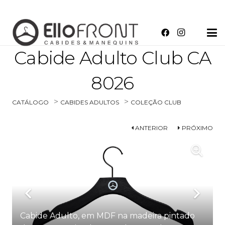
Cabide Adulto Club CA
8026
>
>
CATÁLOGO
CABIDES ADULTOS
COLEÇÃO CLUB
ANTERIOR
PRÓXIMO
Cabide Adulto, em MDF na madeira pintado